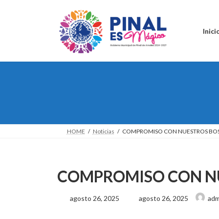
Saltar
Saltar
al
a
contenido
la
Inici
navegación
HOME
Noticias
COMPROMISO CON NUESTROS BO
COMPROMISO CON N
Última
agosto 26, 2025
agosto 26, 2025
adm
actualización
: