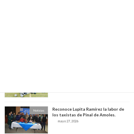
Noticias
pase a los Octavos de Final del torneo
estatal “Aquí Contigo Mundial Joven
2026”
mayo 29, 2026
Trabajos de Mantenimiento en Agua
Noticias
Amarga
mayo 29, 2026
INAUGURA LUPITA RAMÍREZ 3ER.
Noticias
ENCUENTRO DEPORTIVO
INTERPREPAS.
mayo 27, 2026
Reconoce Lupita Ramírez la labor de
Noticias
los taxistas de Pinal de Amoles.
mayo 27, 2026