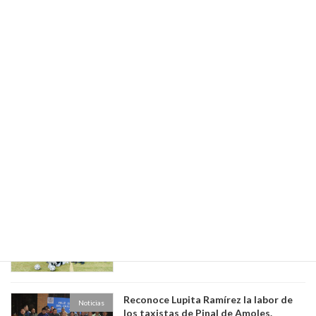
Sub-21 y Sub-29 femenil lograron su
Noticias
pase a los Octavos de Final del torneo
estatal “Aquí Contigo Mundial Joven
2026”
mayo 29, 2026
Trabajos de Mantenimiento en Agua
Noticias
Amarga
mayo 29, 2026
INAUGURA LUPITA RAMÍREZ 3ER.
Noticias
ENCUENTRO DEPORTIVO
INTERPREPAS.
mayo 27, 2026
Reconoce Lupita Ramírez la labor de
Noticias
los taxistas de Pinal de Amoles.