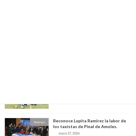
Sub-21 y Sub-29 femenil lograron su
Noticias
pase a los Octavos de Final del torneo
estatal “Aquí Contigo Mundial Joven
2026”
mayo 29, 2026
Trabajos de Mantenimiento en Agua
Noticias
Amarga
mayo 29, 2026
INAUGURA LUPITA RAMÍREZ 3ER.
Noticias
ENCUENTRO DEPORTIVO
INTERPREPAS.
mayo 27, 2026
Reconoce Lupita Ramírez la labor de
Noticias
los taxistas de Pinal de Amoles.
mayo 27, 2026