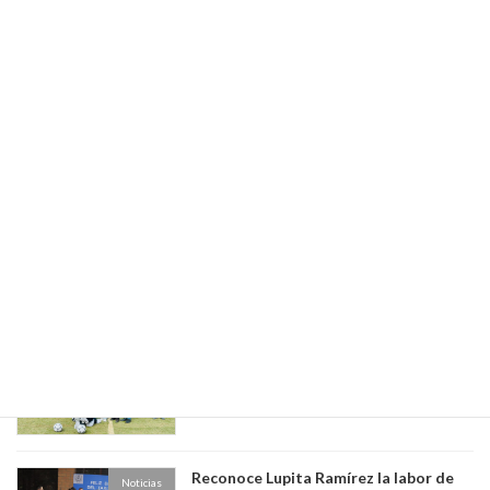
Sub-21 y Sub-29 femenil lograron su
Noticias
pase a los Octavos de Final del torneo
estatal “Aquí Contigo Mundial Joven
2026”
mayo 29, 2026
Trabajos de Mantenimiento en Agua
Noticias
Amarga
mayo 29, 2026
INAUGURA LUPITA RAMÍREZ 3ER.
Noticias
ENCUENTRO DEPORTIVO
INTERPREPAS.
mayo 27, 2026
Reconoce Lupita Ramírez la labor de
Noticias